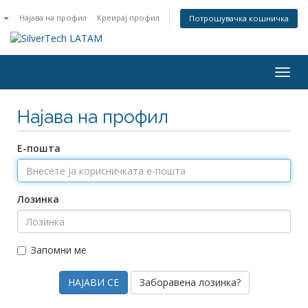
n
Најава на профил
Креирај профил
Потрошувачка кошничка
Togg
navig
Најава на профил
Е-пошта
Лозинка
Запомни ме
Заборавена лозинка?