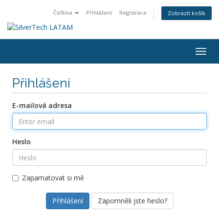
Čeština
Přihlášení
Registrace
Zobrazit košík
Togg
navig
Přihlášení
E-mailová adresa
Heslo
Zapamatovat si mě
Zapomněli jste heslo?