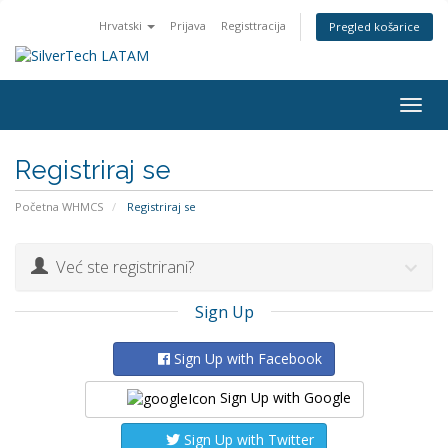
Hrvatski
Prijava
Registtracija
Pregled košarice
Togg
navig
Registriraj se
Početna WHMCS
Registriraj se
Već ste registrirani?
Sign Up
Sign Up with Facebook
Sign Up with Google
Sign Up with Twitter